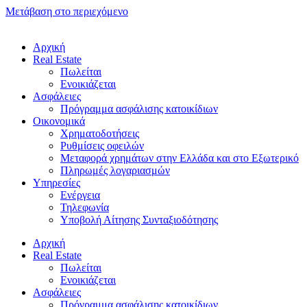
Μετάβαση στο περιεχόμενο
Αρχική
Real Estate
Πωλείται
Ενοικιάζεται
Ασφάλειες
Πρόγραμμα ασφάλισης κατοικίδιων
Οικονομικά
Χρηματοδοτήσεις
Ρυθμίσεις οφειλών
Μεταφορά χρημάτων στην Ελλάδα και στο Εξωτερικό
Πληρωμές λογαριασμών
Υπηρεσίες
Ενέργεια
Τηλεφωνία
Υποβολή Αίτησης Συνταξιοδότησης
Αρχική
Real Estate
Πωλείται
Ενοικιάζεται
Ασφάλειες
Πρόγραμμα ασφάλισης κατοικίδιων