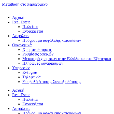
Μετάβαση στο περιεχόμενο
Αρχική
Real Estate
Πωλείται
Ενοικιάζεται
Ασφάλειες
Πρόγραμμα ασφάλισης κατοικίδιων
Οικονομικά
Χρηματοδοτήσεις
Ρυθμίσεις οφειλών
Μεταφορά χρημάτων στην Ελλάδα και στο Εξωτερικό
Πληρωμές λογαριασμών
Υπηρεσίες
Ενέργεια
Τηλεφωνία
Υποβολή Αίτησης Συνταξιοδότησης
Αρχική
Real Estate
Πωλείται
Ενοικιάζεται
Ασφάλειες
Πρόγραμμα ασφάλισης κατοικίδιων