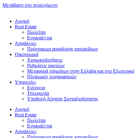
Μετάβαση στο περιεχόμενο
Αρχική
Real Estate
Πωλείται
Ενοικιάζεται
Ασφάλειες
Πρόγραμμα ασφάλισης κατοικίδιων
Οικονομικά
Χρηματοδοτήσεις
Ρυθμίσεις οφειλών
Μεταφορά χρημάτων στην Ελλάδα και στο Εξωτερικό
Πληρωμές λογαριασμών
Υπηρεσίες
Ενέργεια
Τηλεφωνία
Υποβολή Αίτησης Συνταξιοδότησης
Αρχική
Real Estate
Πωλείται
Ενοικιάζεται
Ασφάλειες
Πρόγραμμα ασφάλισης κατοικίδιων